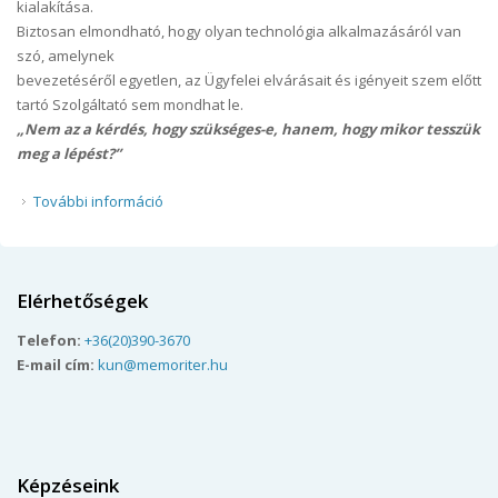
kialakítása.
Biztosan elmondható, hogy olyan technológia alkalmazásáról van
szó, amelynek
bevezetéséről egyetlen, az Ügyfelei elvárásait és igényeit szem előtt
tartó Szolgáltató sem mondhat le.
„Nem az a kérdés, hogy szükséges-e, hanem, hogy mikor tesszük
meg a lépést?”
További információ
Online automata ügyfélszolgálati csatorna
kialakítása tartalommal kapcsolatosan
Elérhetőségek
Telefon:
+36(20)390-3670
E-mail cím:
kun@memoriter.hu
Képzéseink