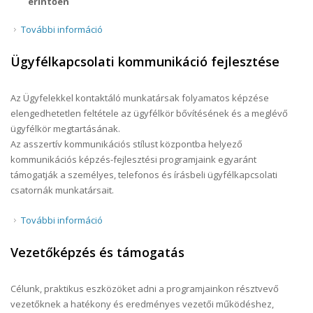
érintően
További információ
Változás- és válságkezelés / reziliencia
tartalommal kapcsolatosan
Ügyfélkapcsolati kommunikáció fejlesztése
Az Ügyfelekkel kontaktáló munkatársak folyamatos képzése
elengedhetetlen feltétele az ügyfélkör bővítésének és a meglévő
ügyfélkör megtartásának.
Az asszertív kommunikációs stílust központba helyező
kommunikációs képzés-fejlesztési programjaink egyaránt
támogatják a személyes, telefonos és írásbeli ügyfélkapcsolati
csatornák munkatársait.
További információ
Ügyfélkapcsolati kommunikáció fejlesztése
tartalommal kapcsolatosan
Vezetőképzés és támogatás
Célunk, praktikus eszközöket adni a programjainkon résztvevő
vezetőknek a hatékony és eredményes vezetői működéshez,