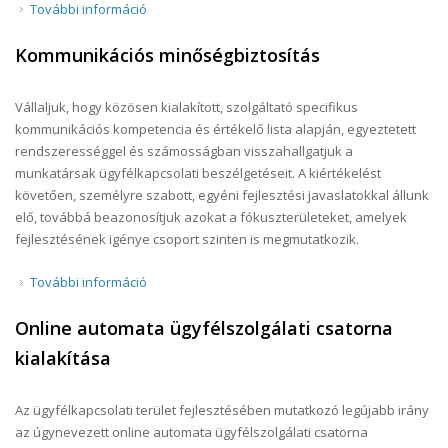
További információ
Szervezetfejlesztés tartalommal kapcsolatosan
Kommunikációs minőségbiztosítás
Vállaljuk, hogy közösen kialakított, szolgáltató specifikus
kommunikációs kompetencia és értékelő lista alapján, egyeztetett
rendszerességgel és számosságban visszahallgatjuk a
munkatársak ügyfélkapcsolati beszélgetéseit. A kiértékelést
követően, személyre szabott, egyéni fejlesztési javaslatokkal állunk
elő, továbbá beazonosítjuk azokat a fókuszterületeket, amelyek
fejlesztésének igénye csoport szinten is megmutatkozik.
További információ
Kommunikációs minőségbiztosítás tartalommal
kapcsolatosan
Online automata ügyfélszolgálati csatorna
kialakítása
Az ügyfélkapcsolati terület fejlesztésében mutatkozó legújabb irány
az úgynevezett online automata ügyfélszolgálati csatorna