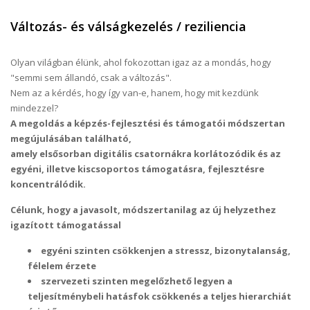
kapcsolatosan
Változás- és válságkezelés / reziliencia
Olyan világban élünk, ahol fokozottan igaz az a mondás, hogy
"semmi sem állandó, csak a változás".
Nem az a kérdés, hogy így van-e, hanem, hogy mit kezdünk
mindezzel?
A megoldás a képzés-fejlesztési és támogatói módszertan
megújulásában található,
amely elsősorban digitális csatornákra korlátozódik és az
egyéni, illetve kiscsoportos támogatásra, fejlesztésre
koncentrálódik.
Célunk, hogy a javasolt, módszertanilag az új helyzethez
igazított támogatással
egyéni szinten csökkenjen a stressz, bizonytalanság,
félelem érzete
szervezeti szinten megelőzhető legyen a
teljesítménybeli hatásfok csökkenés a teljes hierarchiát