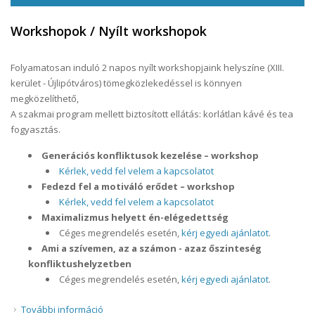
Workshopok / Nyílt workshopok
Folyamatosan induló 2 napos nyílt workshopjaink helyszíne (XIII.
kerület - Újlipótváros) tömegközlekedéssel is könnyen
megközelíthető,
A szakmai program mellett biztosított ellátás: korlátlan kávé és tea
fogyasztás.
Generációs konfliktusok kezelése – workshop
Kérlek, vedd fel velem a kapcsolatot
Fedezd fel a motiváló erődet – workshop
Kérlek, vedd fel velem a kapcsolatot
Maximalizmus helyett én-elégedettség
Céges megrendelés esetén,
kérj egyedi ajánlatot
.
Ami a szívemen, az a számon - azaz őszinteség
konfliktushelyzetben
Céges megrendelés esetén,
kérj egyedi ajánlatot
.
További információ
Workshopok / Nyílt workshopok tartalommal