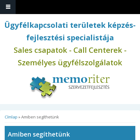
Ugrás a tartalomra
Ügyfélkapcsolati területek képzés-
fejlesztési specialistája
Sales csapatok - Call Centerek -
Személyes ügyfélszolgálatok
Jelenlegi hely
Címlap
» Amiben segíthetünk
Amiben segíthetünk