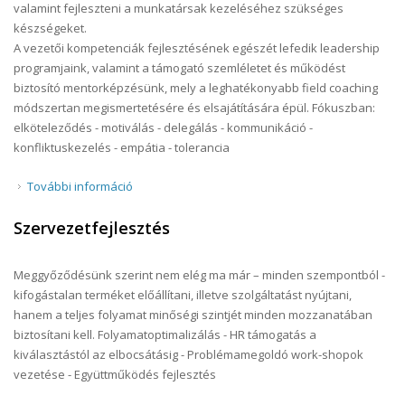
valamint fejleszteni a munkatársak kezeléséhez szükséges
készségeket.
A vezetői kompetenciák fejlesztésének egészét lefedik leadership
programjaink, valamint a támogató szemléletet és működést
biztosító mentorképzésünk, mely a leghatékonyabb field coaching
módszertan megismertetésére és elsajátítására épül. Fókuszban:
elköteleződés - motiválás - delegálás - kommunikáció -
konfliktuskezelés - empátia - tolerancia
További információ
Vezetőképzés és támogatás tartalommal
kapcsolatosan
Szervezetfejlesztés
Meggyőződésünk szerint nem elég ma már – minden szempontból -
kifogástalan terméket előállítani, illetve szolgáltatást nyújtani,
hanem a teljes folyamat minőségi szintjét minden mozzanatában
biztosítani kell. Folyamatoptimalizálás - HR támogatás a
kiválasztástól az elbocsátásig - Problémamegoldó work-shopok
vezetése - Együttműködés fejlesztés