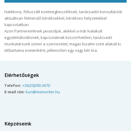
Hatékony, fókuszált esetmegbeszélések, tanácsadói konzultációk
aktuálisan felmerülő kérdésekkel, kérdéses helyzetekkel
kapcsolatban.
Azon Partnereinknek javasoljuk, akikkel a már kialakult
együttműködésnek, kapcsolatnak köszönhetően, tanácsadó
munkatársunk ismeri a szervezetet, magas bizalmi szint alakult ki.
Időtartama esetenként, jellemzően egy vagy két óra.
Elérhetőségek
Telefon:
+36(20)390-3670
E-mail cím:
kun@memoriter.hu
Képzéseink