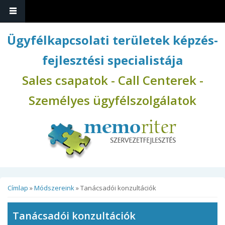
Ugrás a tartalomra
Ügyfélkapcsolati területek képzés-
fejlesztési specialistája
Sales csapatok - Call Centerek -
Személyes ügyfélszolgálatok
Jelenlegi hely
Címlap
»
Módszereink
» Tanácsadói konzultációk
Tanácsadói konzultációk