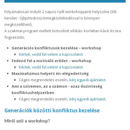
Folyamatosan induló 2 napos nyílt workshopjaink helyszíne (XIII.
kerület - Újlipótváros) tömegközlekedéssel is könnyen
megközelíthető,
A szakmai program mellett biztosított ellátás: korlátlan kávé és tea
fogyasztás.
Generációs konfliktusok kezelése – workshop
Kérlek, vedd fel velem a kapcsolatot
Fedezd fel a motiváló erődet – workshop
Kérlek, vedd fel velem a kapcsolatot
Maximalizmus helyett én-elégedettség
Céges megrendelés esetén,
kérj egyedi ajánlatot
.
Ami a szívemen, az a számon - azaz őszinteség
konfliktushelyzetben
Céges megrendelés esetén,
kérj egyedi ajánlatot
.
Generációk közötti konfliktus kezelése
Miről szól a workshop?