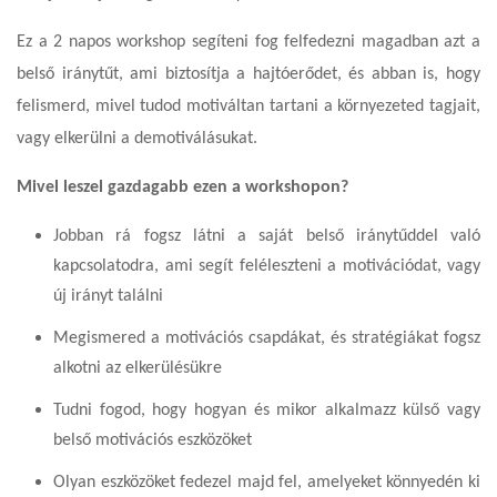
Ez a 2 napos workshop segíteni fog felfedezni magadban azt a
belső iránytűt, ami biztosítja a hajtóerődet, és abban is, hogy
felismerd, mivel tudod motiváltan tartani a környezeted tagjait,
vagy elkerülni a demotiválásukat.
Mivel leszel gazdagabb ezen a workshopon?
Jobban rá fogsz látni a saját belső iránytűddel való
kapcsolatodra, ami segít feléleszteni a motivációdat, vagy
új irányt találni
Megismered a motivációs csapdákat, és stratégiákat fogsz
alkotni az elkerülésükre
Tudni fogod, hogy hogyan és mikor alkalmazz külső vagy
belső motivációs eszközöket
Olyan eszközöket fedezel majd fel, amelyeket könnyedén ki