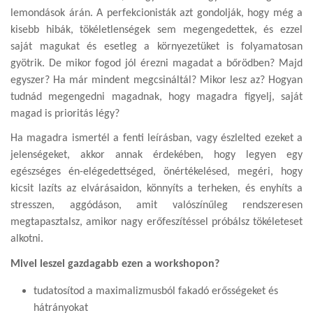
lemondások árán. A perfekcionisták azt gondolják, hogy még a
kisebb hibák, tökéletlenségek sem megengedettek, és ezzel
saját magukat és esetleg a környezetüket is folyamatosan
gyötrik. De mikor fogod jól érezni magadat a bőrödben? Majd
egyszer? Ha már mindent megcsináltál? Mikor lesz az? Hogyan
tudnád megengedni magadnak, hogy magadra figyelj, saját
magad is prioritás légy?
Ha magadra ismertél a fenti leírásban, vagy észlelted ezeket a
jelenségeket, akkor annak érdekében, hogy legyen egy
egészséges én-elégedettséged, önértékelésed, megéri, hogy
kicsit lazíts az elvárásaidon, könnyíts a terheken, és enyhíts a
stresszen, aggódáson, amit valószínűleg rendszeresen
megtapasztalsz, amikor nagy erőfeszítéssel próbálsz tökéleteset
alkotni.
Mivel leszel gazdagabb ezen a workshopon?
tudatosítod a maximalizmusból fakadó erősségeket és
hátrányokat