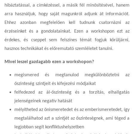
hibáztatással, a címkézéssel, a másik fél minősítésével, hanem
arra használjuk, hogy saját magunkról adjunk át információt.
Ehhez azonban megfelelően kell tudnunk csatornázni az
érzéseinket és a gondolatainkat. Ezen a workshopon ezt az
érdekes, és cseppet sem felszínes témát fogjuk körüljárni,
hasznos technikákat és előremutató szemléletet tanulni.
Mivel leszel gazdagabb ezen a workshopon?
megismered és megtanulod megkülönböztetni az
őszinteség szintjeit és kifejezési módjaikat
felfedezed az ál-őszinteség és a torzítás, elhallgatás
jelenségeinek negatív hatását
mélyítheted az önismeretedet és az emberismeretedet, így
megtalálhatod azt a szintjét az őszinteségnek, ami téged a
legjobban segít konfliktushelyzetben