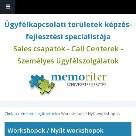
Ugrás a tartalomra
Ügyfélkapcsolati területek képzés-
fejlesztési specialistája
Sales csapatok - Call Centerek -
Személyes ügyfélszolgálatok
Jelenlegi hely
Címlap
»
Amiben segíthetünk
» Workshopok / Nyílt workshopok
Workshopok / Nyílt workshopok