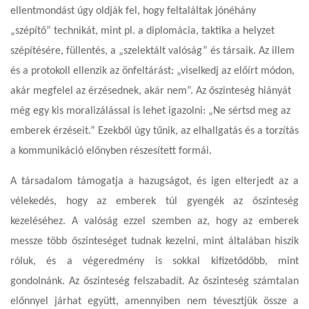
ellentmondást úgy oldják fel, hogy feltaláltak jónéhány
„szépítő” technikát, mint pl. a diplomácia, taktika a helyzet
szépítésére, füllentés, a „szelektált valóság” és társaik. Az illem
és a protokoll ellenzik az önfeltárást: „viselkedj az előírt módon,
akár megfelel az érzésednek, akár nem”. Az őszinteség hiányát
még egy kis moralizálással is lehet igazolni: „Ne sértsd meg az
emberek érzéseit.” Ezekből úgy tűnik, az elhallgatás és a torzítás
a kommunikáció előnyben részesített formái.
A társadalom támogatja a hazugságot, és igen elterjedt az a
vélekedés, hogy az emberek túl gyengék az őszinteség
kezeléséhez. A valóság ezzel szemben az, hogy az emberek
messze több őszinteséget tudnak kezelni, mint általában hiszik
róluk, és a végeredmény is sokkal kifizetődőbb, mint
gondolnánk. Az őszinteség felszabadít. Az őszinteség számtalan
előnnyel járhat együtt, amennyiben nem tévesztjük össze a