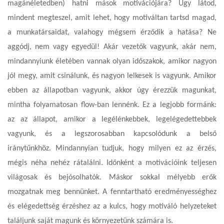
magánéletedben) hatni mások motivációjára? Úgy látod,
mindent megteszel, amit lehet, hogy motiváltan tartsd magad,
a munkatársaidat, valahogy mégsem érződik a hatása? Ne
aggódj, nem vagy egyedül! Akár vezetők vagyunk, akár nem,
mindannyiunk életében vannak olyan időszakok, amikor nagyon
jól megy, amit csinálunk, és nagyon lelkesek is vagyunk. Amikor
ebben az állapotban vagyunk, akkor úgy érezzük magunkat,
mintha folyamatosan flow-ban lennénk. Ez a legjobb formánk:
az az állapot, amikor a legélénkebbek, legelégedettebbek
vagyunk, és a legszorosabban kapcsolódunk a belső
iránytűnkhöz. Mindannyian tudjuk, hogy milyen ez az érzés,
mégis néha nehéz rátalálni. Időnként a motivációink teljesen
világosak és bejósolhatók. Máskor sokkal mélyebb erők
mozgatnak meg bennünket. A fenntartható eredményességhez
és elégedettség érzéshez az a kulcs, hogy motiváló helyzeteket
találjunk saját magunk és környezetünk számára is.