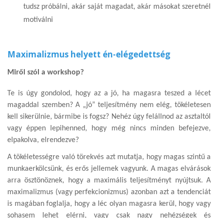
tudsz próbálni, akár saját magadat, akár másokat szeretnél
motiválni
Maximalizmus helyett én-elégedettség
Miről szól a workshop?
Te is úgy gondolod, hogy az a jó, ha magasra teszed a lécet
magaddal szemben? A „jó” teljesítmény nem elég, tökéletesen
kell sikerülnie, bármibe is fogsz? Nehéz úgy felállnod az asztaltól
vagy éppen lepihenned, hogy még nincs minden befejezve,
elpakolva, elrendezve?
A tökéletességre való törekvés azt mutatja, hogy magas szintű a
munkaerkölcsünk, és erős jellemek vagyunk. A magas elvárások
arra ösztönöznek, hogy a maximális teljesítményt nyújtsuk. A
maximalizmus (vagy perfekcionizmus) azonban azt a tendenciát
is magában foglalja, hogy a léc olyan magasra kerül, hogy vagy
sohasem lehet elérni, vagy csak nagy nehézségek és