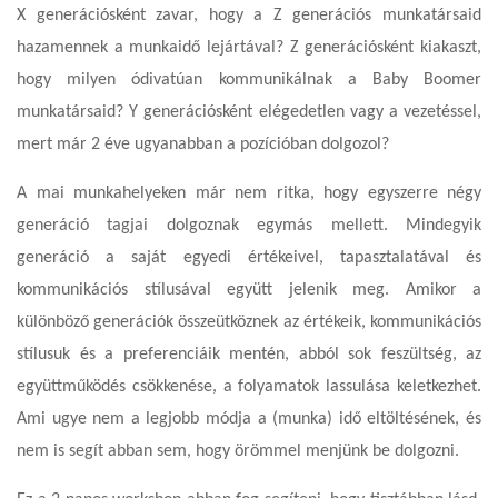
X generációsként zavar, hogy a Z generációs munkatársaid
hazamennek a munkaidő lejártával? Z generációsként kiakaszt,
hogy milyen ódivatúan kommunikálnak a Baby Boomer
munkatársaid? Y generációsként elégedetlen vagy a vezetéssel,
mert már 2 éve ugyanabban a pozícióban dolgozol?
A mai munkahelyeken már nem ritka, hogy egyszerre négy
generáció tagjai dolgoznak egymás mellett. Mindegyik
generáció a saját egyedi értékeivel, tapasztalatával és
kommunikációs stílusával együtt jelenik meg.
Amikor a
különböző generációk összeütköznek az értékeik, kommunikációs
stílusuk és a preferenciáik mentén, abból sok feszültség, az
együttműködés csökkenése, a folyamatok lassulása keletkezhet.
Ami ugye nem a legjobb módja a (munka) idő eltöltésének, és
nem is segít abban sem, hogy örömmel menjünk be dolgozni.