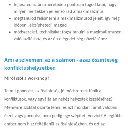
fejleszted az önismeretedet: pontosan fogod látni, hogy
milyen mértékben jellemző rád a maximalizmus
megtanulod felismerni a maximalizmusod jeleit, így még
időben „elcsípheted” magad
módszereket, technikákat fogsz tanulni a maximalizmuson
való lazításhoz, és az én-elégedettség növeléséhez
Ami a szívemen, az a számon - azaz őszinteség
konfliktushelyzetben
Miről szól a workshop?
Te mit gondolsz, az őszinteség jó módszernek tűnik a
konfliktusok, vagy egyáltalán nehéz helyzetek kezeléséhez?
Mennyire szoktál őszinte lenni, és azt mondani, amit valóban
érzel vagy gondolsz, nem pedig egy szépített verziót? A legtöbb
ember nem hisz feltétlenül az őszinteségben, és ezt az