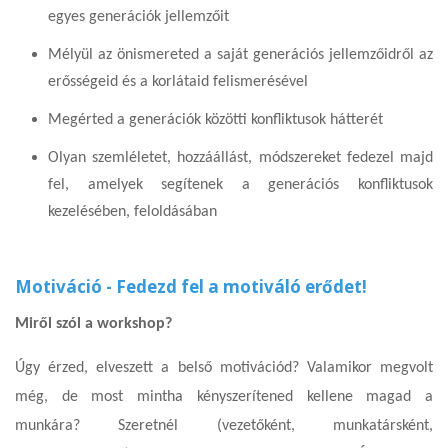
egyes generációk jellemzőit
Mélyül az önismereted a saját generációs jellemzőidről az
erősségeid és a korlátaid felismerésével
Megérted a generációk közötti konfliktusok hátterét
Olyan szemléletet, hozzáállást, módszereket fedezel majd
fel, amelyek segítenek a generációs konfliktusok
kezelésében, feloldásában
Motiváció - Fedezd fel a motiváló erődet!
Miről szól a workshop?
Úgy érzed, elveszett a belső motivációd? Valamikor megvolt
még, de most mintha kényszerítened kellene magad a
munkára? Szeretnél (vezetőként, munkatársként,