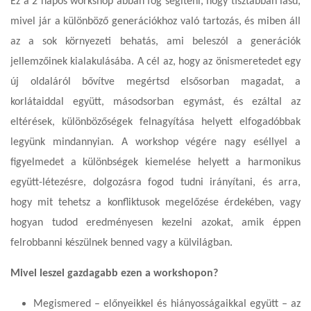
Ez a 2 napos workshop abban fog segíteni, hogy tisztábban lásd,
mivel jár a különböző generációkhoz való tartozás, és miben áll
az a sok környezeti behatás, ami beleszól a generációk
jellemzőinek kialakulásába. A cél az, hogy az önismeretedet egy
új oldaláról bővítve megértsd elsősorban magadat, a
korlátaiddal együtt, másodsorban egymást, és ezáltal az
eltérések, különbözőségek felnagyítása helyett elfogadóbbak
legyünk mindannyian.
A workshop végére nagy eséllyel a
figyelmedet a különbségek kiemelése helyett a harmonikus
együtt-létezésre, dolgozásra fogod tudni irányítani, és arra,
hogy mit tehetsz a konfliktusok megelőzése érdekében, vagy
hogyan tudod eredményesen kezelni azokat, amik éppen
felrobbanni készülnek benned vagy a külvilágban.
Mivel leszel gazdagabb ezen a workshopon?
Megismered – előnyeikkel és hiányosságaikkal együtt – az