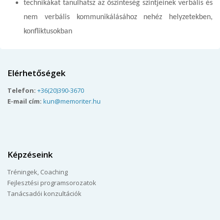
technikákat tanulhatsz az őszinteség szintjeinek verbális és
nem verbális kommunikálásához nehéz helyzetekben,
konfliktusokban
Elérhetőségek
Telefon:
+36(20)390-3670
E-mail cím:
kun@memoriter.hu
Képzéseink
Tréningek, Coaching
Fejlesztési programsorozatok
Tanácsadói konzultációk