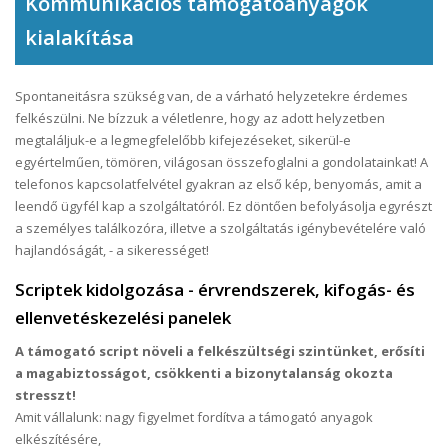
Kommunikációs támogatóanyagok
kialakítása
Spontaneitásra szükség van, de a várható helyzetekre érdemes
felkészülni. Ne bízzuk a véletlenre, hogy az adott helyzetben
megtaláljuk-e a legmegfelelőbb kifejezéseket, sikerül-e
egyértelműen, tömören, világosan összefoglalni a gondolatainkat! A
telefonos kapcsolatfelvétel gyakran az első kép, benyomás, amit a
leendő ügyfél kap a szolgáltatóról. Ez döntően befolyásolja egyrészt
a személyes találkozóra, illetve a szolgáltatás igénybevételére való
hajlandóságát, - a sikerességet!
Scriptek kidolgozása - érvrendszerek, kifogás- és
ellenvetéskezelési panelek
A támogató script növeli a felkészültségi szintünket, erősíti
a magabiztosságot, csökkenti a bizonytalanság okozta
stresszt!
Amit vállalunk: nagy figyelmet fordítva a támogató anyagok
elkészítésére,