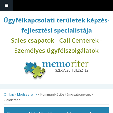
Ugrás a tartalomra
Ügyfélkapcsolati területek képzés-
fejlesztési specialistája
Sales csapatok - Call Centerek -
Személyes ügyfélszolgálatok
Jelenlegi hely
Címlap
»
Módszereink
» Kommunikációs támogatóanyagok
kialakítása