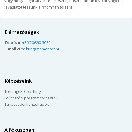
vagy megvizsgáljuk a már elkészült, használatban lévő anyagokat.
Javaslatot teszünk a finomhangolásra.
Elérhetőségek
Telefon:
+36(20)390-3670
E-mail cím:
kun@memoriter.hu
Képzéseink
Tréningek, Coaching
Fejlesztési programsorozatok
Tanácsadói konzultációk
A fókuszban