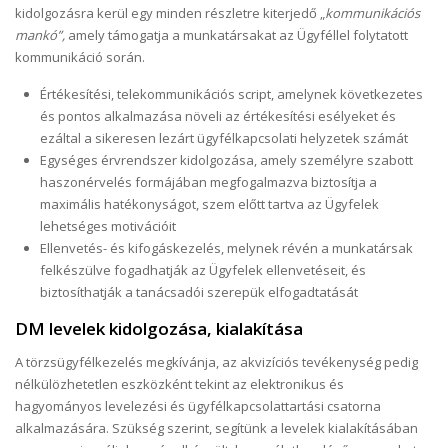
kidolgozásra kerül egy minden részletre kiterjedő „
kommunikációs
mankó”,
amely támogatja a munkatársakat az Ügyféllel folytatott
kommunikáció során.
Értékesítési, telekommunikációs script, amelynek következetes
és pontos alkalmazása növeli az értékesítési esélyeket és
ezáltal a sikeresen lezárt ügyfélkapcsolati helyzetek számát
Egységes érvrendszer kidolgozása, amely személyre szabott
haszonérvelés formájában megfogalmazva biztosítja a
maximális hatékonyságot, szem előtt tartva az Ügyfelek
lehetséges motivációit
Ellenvetés- és kifogáskezelés, melynek révén a munkatársak
felkészülve fogadhatják az Ügyfelek ellenvetéseit, és
biztosíthatják a tanácsadói szerepük elfogadtatását
DM levelek kidolgozása, kialakítása
A törzsügyfélkezelés megkívánja, az akvizíciós tevékenység pedig
nélkülözhetetlen eszközként tekint az elektronikus és
hagyományos levelezési és ügyfélkapcsolattartási csatorna
alkalmazására. Szükség szerint, segítünk a levelek kialakításában