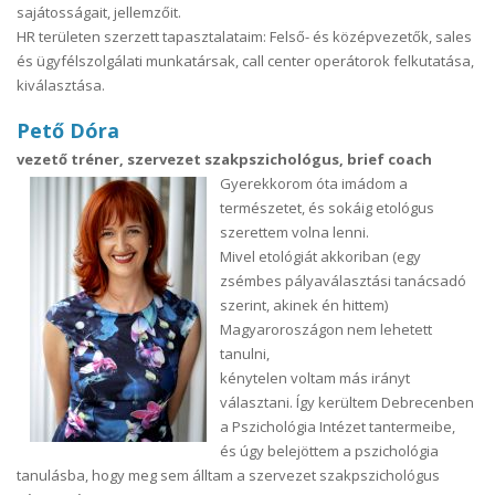
sajátosságait, jellemzőit.
HR területen szerzett tapasztalataim: Felső- és középvezetők, sales
és ügyfélszolgálati munkatársak, call center operátorok felkutatása,
kiválasztása.
Pető Dóra
vezető tréner, szervezet szakpszichológus, brief coach
Gyerekkorom óta imádom a
természetet, és sokáig etológus
szerettem volna lenni.
Mivel etológiát akkoriban (egy
zsémbes pályaválasztási tanácsadó
szerint, akinek én hittem)
Magyaroroszágon nem lehetett
tanulni,
kénytelen voltam más irányt
választani. Így kerültem Debrecenben
a Pszichológia Intézet tantermeibe,
és úgy belejöttem a pszichológia
tanulásba, hogy meg sem álltam a szervezet szakpszichológus