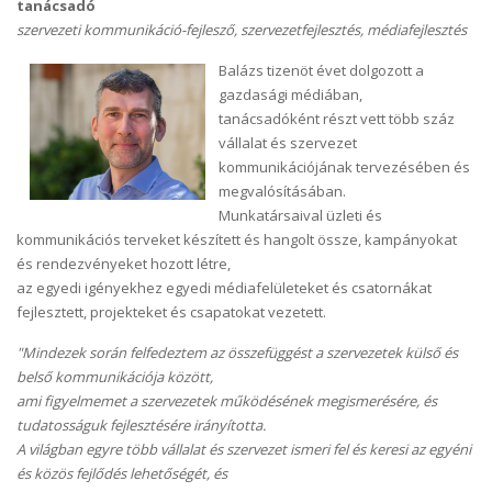
tanácsadó
szervezeti kommunikáció-fejlesző, szervezetfejlesztés, médiafejlesztés
Balázs tizenöt évet dolgozott a
gazdasági médiában,
tanácsadóként részt vett több száz
vállalat és szervezet
kommunikációjának tervezésében és
megvalósításában.
Munkatársaival üzleti és
kommunikációs terveket készített és hangolt össze, kampányokat
és rendezvényeket hozott létre,
az egyedi igényekhez egyedi médiafelületeket és csatornákat
fejlesztett, projekteket és csapatokat vezetett.
"Mindezek során felfedeztem az összefüggést a szervezetek külső és
belső kommunikációja között,
ami figyelmemet a szervezetek működésének megismerésére, és
tudatosságuk fejlesztésére irányította.
A világban egyre több vállalat és szervezet ismeri fel és keresi az egyéni
és közös fejlődés lehetőségét, és