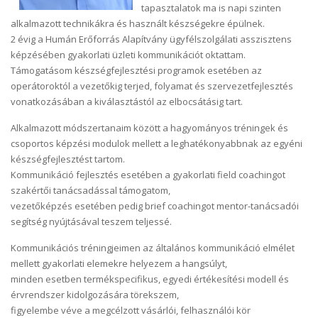
tapasztalatok ma is napi szinten
alkalmazott technikákra és használt készségekre épülnek.
2 évig a Humán Erőforrás Alapítvány ügyfélszolgálati asszisztens
képzésében gyakorlati üzleti kommunikációt oktattam.
Támogatásom készségfejlesztési programok esetében az
operátoroktól a vezetőkig terjed, folyamat és szervezetfejlesztés
vonatkozásában a kiválasztástól az elbocsátásig tart.
Alkalmazott módszertanaim között a hagyományos tréningek és
csoportos képzési modulok mellett a leghatékonyabbnak az egyéni
készségfejlesztést tartom.
Kommunikáció fejlesztés esetében a gyakorlati field coachingot
szakértői tanácsadással támogatom,
vezetőképzés esetében pedig brief coachingot mentor-tanácsadói
segítség nyújtásával teszem teljessé.
Kommunikációs tréningjeimen az általános kommunikáció elmélet
mellett gyakorlati elemekre helyezem a hangsúlyt,
minden esetben termékspecifikus, egyedi értékesítési modell és
érvrendszer kidolgozására törekszem,
figyelembe véve a megcélzott vásárlói, felhasználói kör