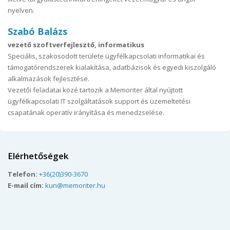
nyelven.
Szabó Balázs
vezető szoftverfejlesztő, informatikus
Speciális, szakosodott területe ügyfélkapcsolati informatikai és
támogatórendszerek kialakítása, adatbázisok és egyedi kiszolgáló
alkalmazások fejlesztése.
Vezetői feladatai közé tartozik a Memoriter által nyújtott
ügyfélkapcsolati IT szolgáltatások support és üzemeltetési
csapatának operatív irányítása és menedzselése.
Elérhetőségek
Telefon:
+36(20)390-3670
E-mail cím:
kun@memoriter.hu