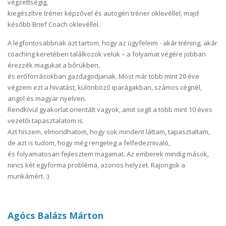
végzettségig,
kiegészítve tréner képzővel és autogén tréner oklevéllel, majd
később Brief Coach oklevéllel.
A legfontosabbnak azt tartom, hogy az ügyfeleim - akár tréning, akár
coaching keretében találkozok velük – a folyamat végére jobban
érezzék magukat a bőrükben,
és erőforrásokban gazdagodjanak. Most már több mint 20 éve
végzem ezt a hivatást, különböző iparágakban, számos cégnél,
angol és magyar nyelven.
Rendkívül gyakorlat orientált vagyok, amit segít a több mint 10 éves
vezetői tapasztalatom is.
Azt hiszem, elmondhatom, hogy sok mindent láttam, tapasztaltam,
de azt is tudom, hogy még rengeteg a felfedeznivaló,
és folyamatosan fejlesztem magamat. Az emberek mindig mások,
nincs két egyforma probléma, azonos helyzet. Rajongok a
munkámért. :)
Agócs Balázs Márton