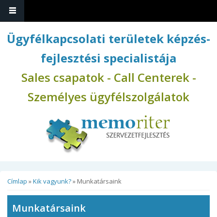
Ugrás a tartalomra
Ügyfélkapcsolati területek képzés-
fejlesztési specialistája
Sales csapatok - Call Centerek -
Személyes ügyfélszolgálatok
Jelenlegi hely
Címlap
»
Kik vagyunk?
» Munkatársaink
Munkatársaink