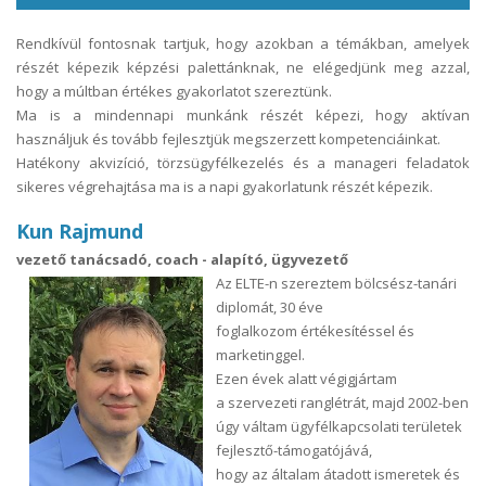
Rendkívül fontosnak tartjuk, hogy azokban a témákban, amelyek
részét képezik képzési palettánknak, ne elégedjünk meg azzal,
hogy a múltban értékes gyakorlatot szereztünk.
Ma is a mindennapi munkánk részét képezi, hogy aktívan
használjuk és tovább fejlesztjük megszerzett kompetenciáinkat.
Hatékony akvizíció, törzsügyfélkezelés és a manageri feladatok
sikeres végrehajtása ma is a napi gyakorlatunk részét képezik.
Kun Rajmund
vezető tanácsadó, coach - alapító, ügyvezető
Az ELTE-n szereztem bölcsész-tanári
diplomát, 30 éve
foglalkozom értékesítéssel és
marketinggel.
Ezen évek alatt végigjártam
a szervezeti ranglétrát, majd 2002-ben
úgy váltam ügyfélkapcsolati területek
fejlesztő-támogatójává,
hogy az általam átadott ismeretek és