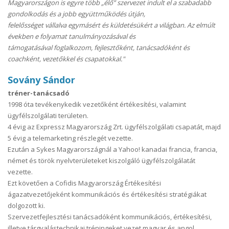
Magyarországon is egyre több „élő” szervezet indult el a szabadabb
gondolkodás és a jobb együttműködés útján,
felelősséget vállalva egymásért és küldetésükért a világban. Az elmúlt
években e folyamat tanulmányozásával és
támogatásával foglalkozom, fejlesztőként, tanácsadóként és
coachként, vezetőkkel és csapatokkal."
Sovány Sándor
tréner-tanácsadó
1998 óta tevékenykedik vezetőként értékesítési, valamint
ügyfélszolgálati területen.
4 évig az Expressz Magyarország Zrt. ügyfélszolgálati csapatát, majd
5 évig a telemarketing részlegét vezette.
Ezután a Sykes Magyarországnál a Yahoo! kanadai francia, francia,
német és török nyelvterületeket kiszolgáló ügyfélszolgálatát
vezette.
Ezt követően a Cofidis Magyarország Értékesítési
ágazatvezetőjeként kommunikációs és értékesítési stratégiákat
dolgozott ki.
Szervezetfejlesztési tanácsadóként kommunikációs, értékesítési,
illetve tárgyalástechnikai tréningeket vezet magyar és angol